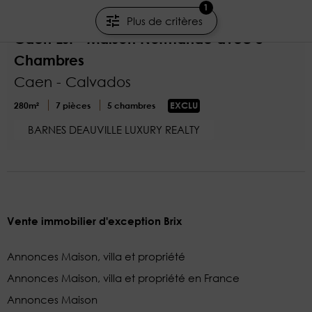
1
695 000 €
Plus de critères
Caen Est - Maison Normande avec 5
Chambres
Caen - Calvados
280m²
7 pièces
5 chambres
EXCLU
BARNES DEAUVILLE LUXURY REALTY
Vente immobilier d'exception Brix
Annonces Maison, villa et propriété
Annonces Maison, villa et propriété en France
Annonces Maison