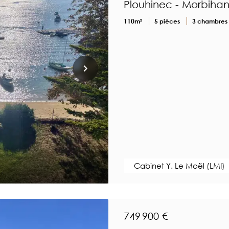
Plouhinec - Morbiha
110m²
5 pièces
3 chambres
Cabinet Y. Le Moël (LMI)
749 900 €