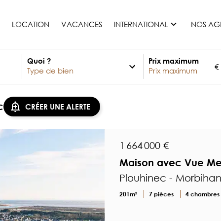
LOCATION
VACANCES
INTERNATIONAL
NOS AG
Quoi ?
Prix maximum
€
France
Maurice
Monaco
c
CRÉER UNE ALERTE
Maroc
Espagne
Etats-unis
1 664 000 €
Suisse
Maison avec Vue Mer
Tous les pays
Plouhinec - Morbiha
201m²
7 pièces
4 chambres