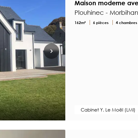
Maison moderne avec
Plouhinec - Morbiha
162m²
6 pièces
4 chambres
Cabinet Y. Le Moël (LMI)