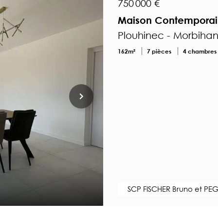
750 000 €
Maison Contemporain
Plouhinec - Morbiha
162m²
7 pièces
4 chambres
SCP FISCHER Bruno et PEG