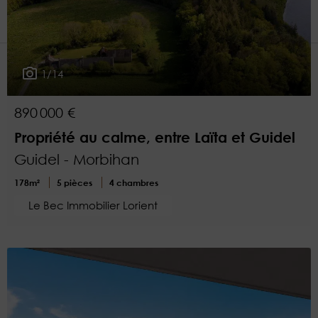
1
Plus de critères
1/14
890 000 €
Propriété au calme, entre Laïta et Guidel
Guidel - Morbihan
178m²
5 pièces
4 chambres
Le Bec Immobilier Lorient