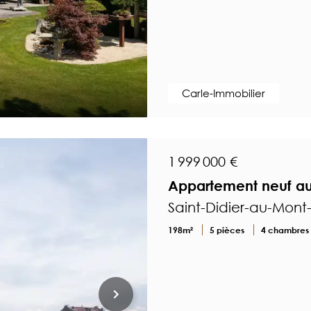
Carle-Immobilier
1 999 000 €
Appartement neuf au
Saint-Didier-au-Mont
198m²
5 pièces
4 chambres