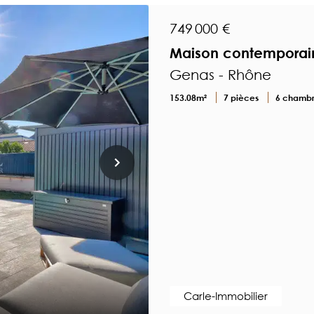
749 000 €
Maison contemporain
Genas - Rhône
153.08m²
7 pièces
6 chamb
Carle-Immobilier