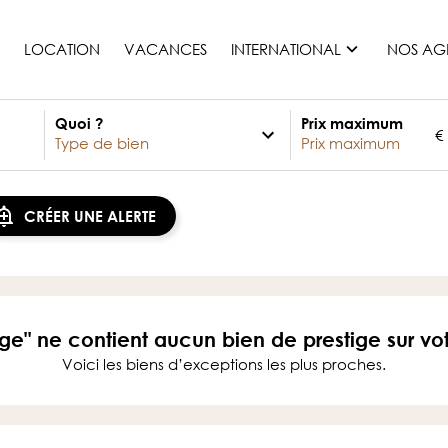
LOCATION
VACANCES
INTERNATIONAL
NOS AG
Quoi ?
Prix maximum
€
France
Maurice
Monaco
CRÉER UNE ALERTE
Maroc
Espagne
Etats-unis
Suisse
ige" ne contient aucun bien de prestige sur vo
Tous les pays
Voici les biens d’exceptions les plus proches.