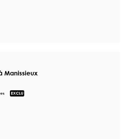
 à Manissieux
res
EXCLU