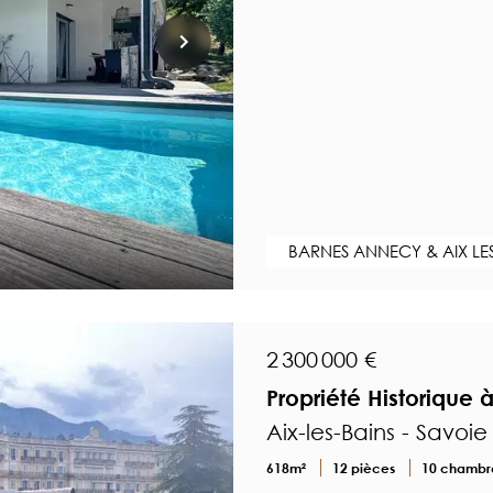
BARNES ANNECY & AIX LE
2 300 000 €
Propriété Historique 
Aix-les-Bains - Savoie
618m²
12 pièces
10 chambr