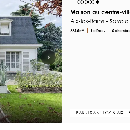
1 100 000 €
Maison au centre-vill
Aix-les-Bains - Savoie
225.5m²
9 pièces
5 chambr
BARNES ANNECY & AIX LE