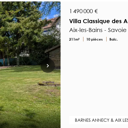
1 490 000 €
Villa Classique des 
Aix-les-Bains - Savoie
211m²
10 pièces
Balc.
BARNES ANNECY & AIX LE