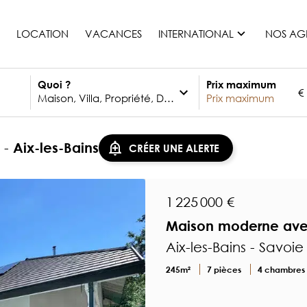
LOCATION
VACANCES
INTERNATIONAL
NOS AG
Quoi ?
Prix maximum
€
France
Maurice
Monaco
e -
Aix-les-Bains
CRÉER UNE ALERTE
Maroc
Espagne
Etats-unis
1 225 000 €
Suisse
Maison moderne avec
Tous les pays
Aix-les-Bains - Savoie
245m²
7 pièces
4 chambres