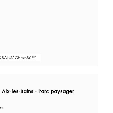
S BAINS/ CHAMBéRY
à Aix-les-Bains - Parc paysager
es