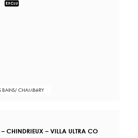
EXCLU
S BAINS/ CHAMBéRY
s – CHINDRIEUX – VILLA ULTRA CO