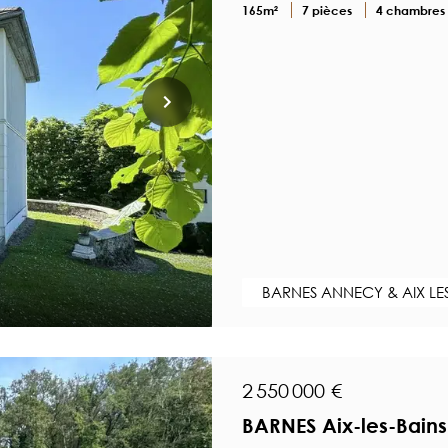
165m²
7 pièces
4 chambres
BARNES ANNECY & AIX LE
2 550 000 €
BARNES Aix-les-Bain