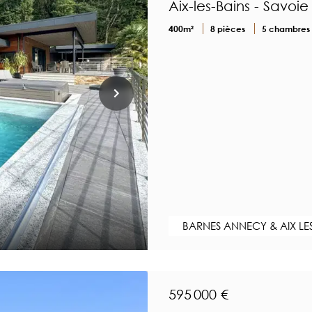
Aix-les-Bains - Savoie
400m²
8 pièces
5 chambres
BARNES ANNECY & AIX LE
595 000 €