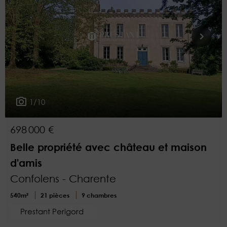
1/10
698 000 €
Belle propriété avec château et maison
d'amis
Confolens - Charente
540m²
21 pièces
9 chambres
Prestant Perigord