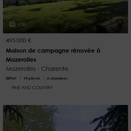
1
Plus de critères
1/30
495 000 €
Maison de campagne rénovée à
Mazerolles
Mazerolles - Charente
289m²
14 pièces
6 chambres
FINE AND COUNTRY