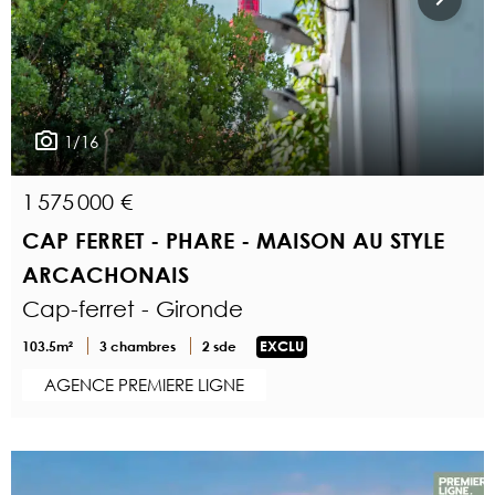
1/16
1 575 000 €
CAP FERRET - PHARE - MAISON AU STYLE
ARCACHONAIS
Cap-ferret - Gironde
103.5m²
3 chambres
2 sde
EXCLU
AGENCE PREMIERE LIGNE