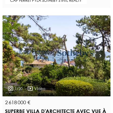
CAP FERRET PYLA SOTHEBY'S INTL REALTY
1/20
Vidéo
2 618 000 €
SUPERBE VILLA D'ARCHITECTE AVEC VUE À