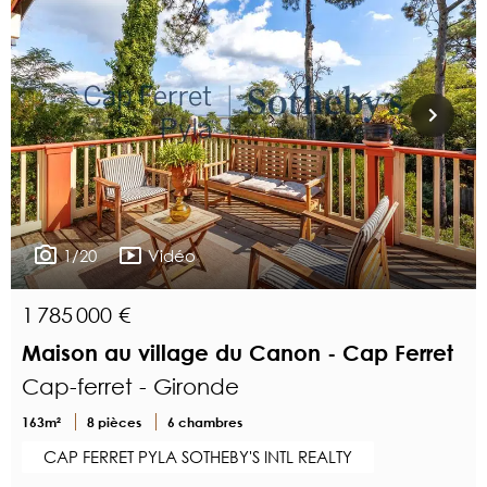
1/20
Vidéo
1 785 000 €
Maison au village du Canon - Cap Ferret
Cap-ferret - Gironde
163m²
8 pièces
6 chambres
CAP FERRET PYLA SOTHEBY'S INTL REALTY