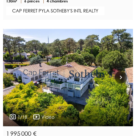
130m²
6 pièces
4 chambres
CAP FERRET PYLA SOTHEBY'S INTL REALTY
1/18
Vidéo
1 995 000 €