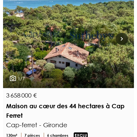
1/7
3 658 000 €
Maison au cœur des 44 hectares à Cap
Ferret
Cap-ferret - Gironde
130m²
7 pièces
6 chambres
EXCLU