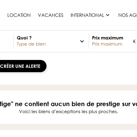
LOCATION
VACANCES
INTERNATIONAL
NOS AG
Quoi ?
Prix maximum
€
France
Maurice
Monaco
CRÉER UNE ALERTE
Maroc
Espagne
Etats-unis
Suisse
tige" ne contient aucun bien de prestige sur v
Tous les pays
Voici les biens d’exceptions les plus proches.