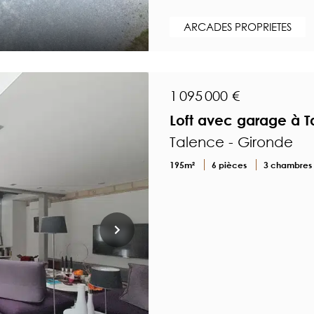
ARCADES PROPRIETES
1 095 000 €
Loft avec garage à T
Talence - Gironde
195m²
6 pièces
3 chambres