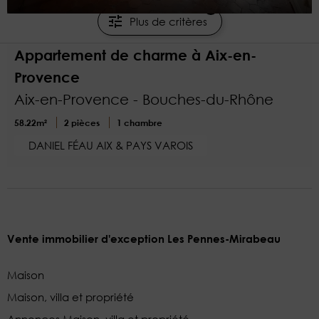
2
Plus de critères
410 000 €
Appartement de charme à Aix-en-
Provence
Aix-en-Provence - Bouches-du-Rhône
58.22m²
2 pièces
1 chambre
DANIEL FÉAU AIX & PAYS VAROIS
Vente immobilier d'exception Les Pennes-Mirabeau
Maison
Maison, villa et propriété