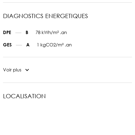
DIAGNOSTICS ENERGETIQUES
78 kWh/m² .an
DPE
B
1 kgCO2/m² .an
GES
A
Voir plus
LOCALISATION