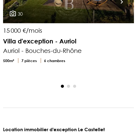
30
15 000 €/mois
8
Villa d'exception - Auriol
Auriol - Bouches-du-Rhône
500m²
7 pièces
6 chambres
1
Location immobilier d'exception Le Castellet