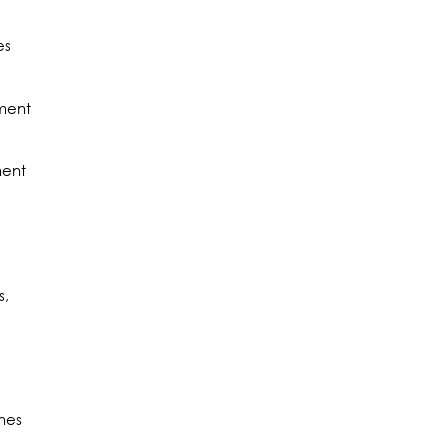
es
ement
ment
s,
gnes