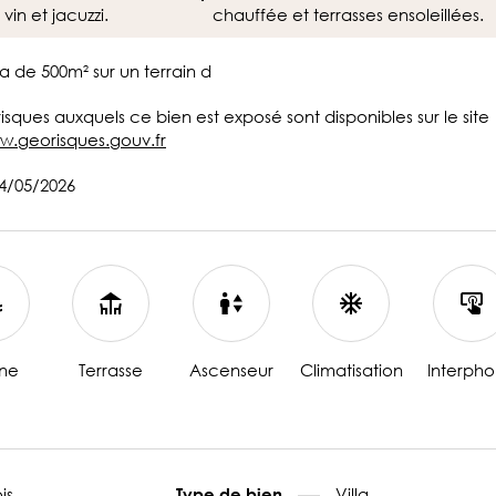
vin et jacuzzi.
chauffée et terrasses ensoleillées.
a de 500m² sur un terrain d
 risques auxquels ce bien est exposé sont disponibles sur le site
w.georisques.gouv.fr
14/05/2026
ine
Terrasse
Ascenseur
Climatisation
Interph
is
Villa
Type de bien