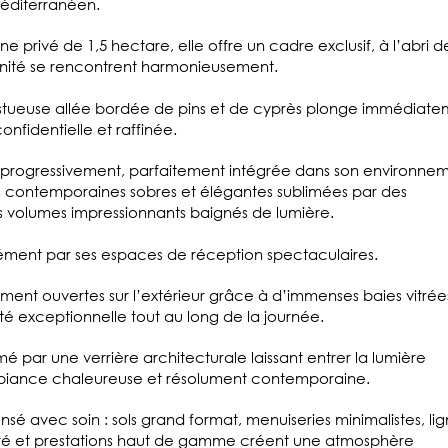
méditerranéen.
 privé de 1,5 hectare, elle offre un cadre exclusif, à l’abri d
rénité se rencontrent harmonieusement.
estueuse allée bordée de pins et de cyprès plonge immédiat
fidentielle et raffinée.
e progressivement, parfaitement intégrée dans son environne
es contemporaines sobres et élégantes sublimées par des
s volumes impressionnants baignés de lumière.
anément par ses espaces de réception spectaculaires.
ement ouvertes sur l’extérieur grâce à d’immenses baies vitrée
ité exceptionnelle tout au long de la journée.
imé par une verrière architecturale laissant entrer la lumière
mbiance chaleureuse et résolument contemporaine.
sé avec soin : sols grand format, menuiseries minimalistes, li
gré et prestations haut de gamme créent une atmosphère