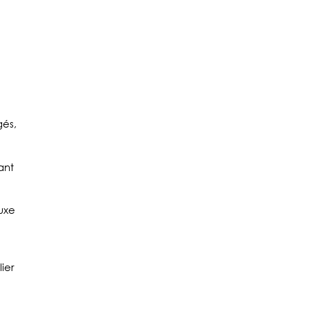
és,
ant
luxe
ier