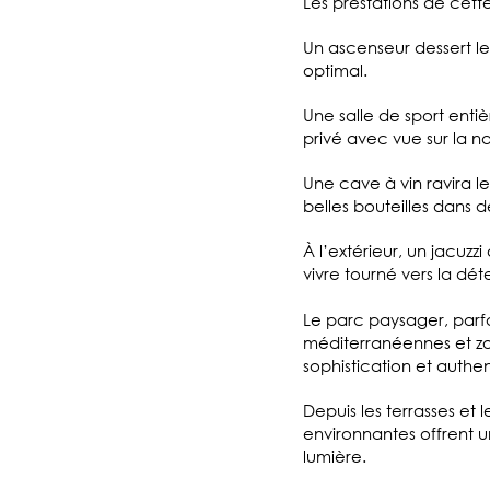
Les prestations de cet
Un ascenseur dessert le
optimal.
Une salle de sport ent
privé avec vue sur la n
Une cave à vin ravira l
belles bouteilles dans d
À l’extérieur, un jacuz
vivre tourné vers la déte
Le parc paysager, parf
méditerranéennes et zon
sophistication et authe
Depuis les terrasses et l
environnantes offrent u
lumière.