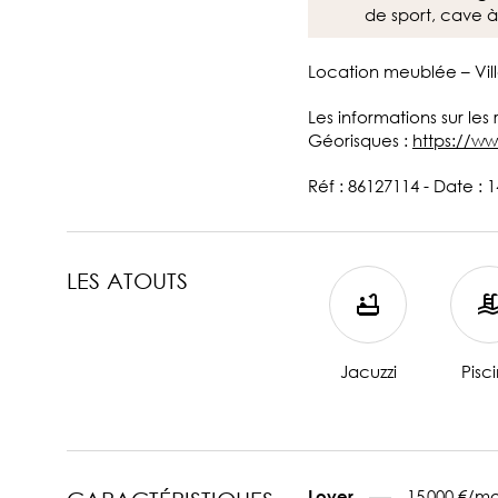
de sport, cave à 
Location meublée – Vill
Les informations sur les
Géorisques :
https://ww
Réf : 86127114 - Date : 
LES ATOUTS
Jacuzzi
Pisc
15 000 €/mo
Loyer