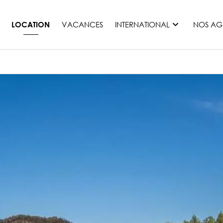
VACANCES
INTERNATIONAL
NOS AG
LOCATION
France
Maurice
Monaco
Maroc
Espagne
Etats-unis
Suisse
Tous les pays