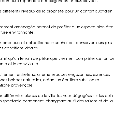
te demeure répondent aux exigences les plus élevées.
s différents niveaux de la propriété pour un confort quotidien
ièrement aménagée permet de profiter d’un espace bien-être
ature environnante.
es amateurs et collectionneurs souhaitant conserver leurs plus
es conditions idéales.
zi ainsi qu’un terrain de pétanque viennent compléter cet art d
nte et la convivialité.
aitement entretenu, alterne espaces engazonnés, essences
es boisées naturelles, créant un équilibre subtil entre
nticité provençale.
es différentes pièces de la villa, les vues dégagées sur les colli
n spectacle permanent, changeant au fil des saisons et de la