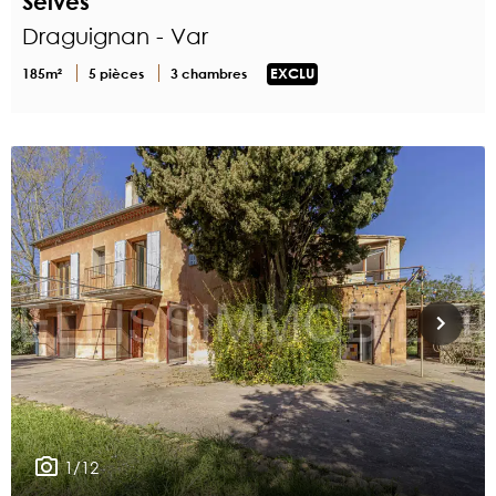
Selves
Draguignan - Var
185m²
5 pièces
3 chambres
EXCLU
1/12