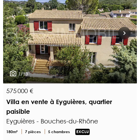
1/13
575 000 €
Villa en vente à Eyguières, quartier
paisible
Eyguières - Bouches-du-Rhône
180m²
7 pièces
5 chambres
EXCLU