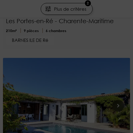
Maison de charme dans quartier prisé,
2
Plus de critères
Les Portes-en-Ré
Les Portes-en-Ré - Charente-Maritime
210m²
9 pièces
6 chambres
BARNES ILE DE Ré