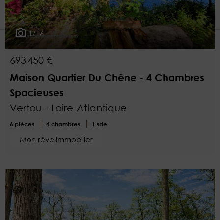
2
Plus de critères
1/16
693 450 €
Maison Quartier Du Chêne - 4 Chambres
Spacieuses
Vertou - Loire-Atlantique
6 pièces
4 chambres
1 sde
Mon rêve immobilier