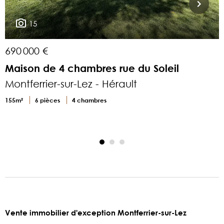
15
690 000 €
9
Maison de 4 chambres rue du Soleil
V
Montferrier-sur-Lez - Hérault
s
M
155m²
6 pièces
4 chambres
2
Vente immobilier d'exception Montferrier-sur-Lez