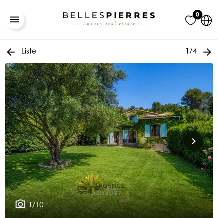
0
Liste
/4
1
1/10