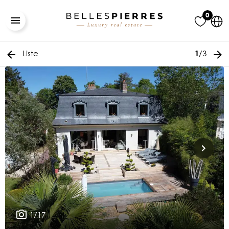
0
Liste
/3
1
1/17