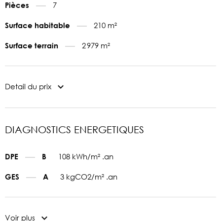
7
Pièces
210 m²
Surface habitable
2 979 m²
Surface terrain
Detail du prix
DIAGNOSTICS ENERGETIQUES
108 kWh/m² .an
DPE
B
3 kgCO2/m² .an
GES
A
Voir plus