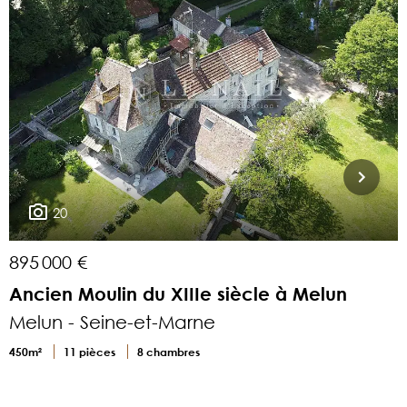
20
895 000 €
9
Ancien Moulin du XIIIe siècle à Melun
Melun - Seine-et-Marne
450m²
11 pièces
8 chambres
4