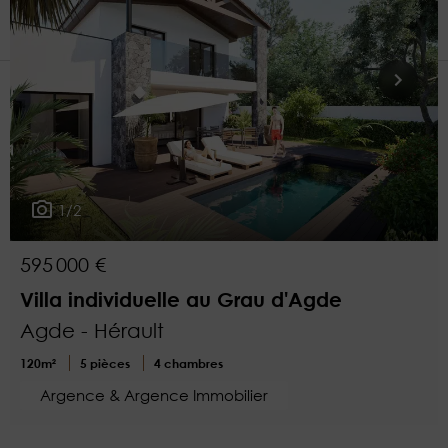
1
Plus de critères
1/2
595 000 €
Villa individuelle au Grau d'Agde
Agde - Hérault
120m²
5 pièces
4 chambres
Argence & Argence Immobilier