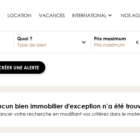
LOCATION
VACANCES
INTERNATIONAL
NOS AG
Quoi ?
Prix maximum
€
France
Maurice
Monaco
CRÉER UNE ALERTE
Maroc
Espagne
Etats-unis
Suisse
cun bien immobilier d'exception n’a été trou
Tous les pays
ancer votre recherche en modifiant vos critères dans le mot