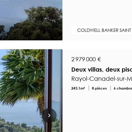
COLDWELL BANKER SAINT
2 979 000 €
Deux villas, deux pi
Rayol-Canadel-sur-Me
243.1m²
8 pièces
6 chambr