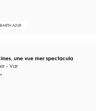
 BARTH AZUR
scines, une vue mer spectacula
r - Var
es