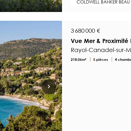
COLDWELL BANKER BEAU
3 680 000 €
Vue Mer & Proximité 
Rayol-Canadel-sur-Me
218.06m²
5 pièces
4 chamb