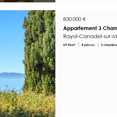
830 000 €
Appartement 3 Cham
Rayol-Canadel-sur-Me
69.96m²
4 pièces
3 chambr