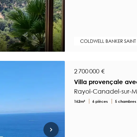
COLDWELL BANKER SAINT
2 700 000 €
Villa provençale av
Rayol-Canadel-sur-Me
162m²
6 pièces
5 chambres