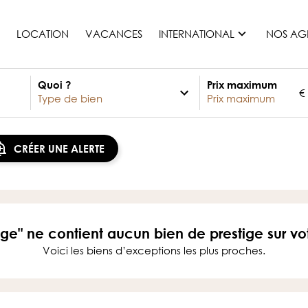
LOCATION
VACANCES
INTERNATIONAL
NOS AG
Quoi ?
Prix maximum
€
France
Maurice
Monaco
CRÉER UNE ALERTE
Maroc
Espagne
Etats-unis
Suisse
ige" ne contient aucun bien de prestige sur v
Tous les pays
Voici les biens d’exceptions les plus proches.