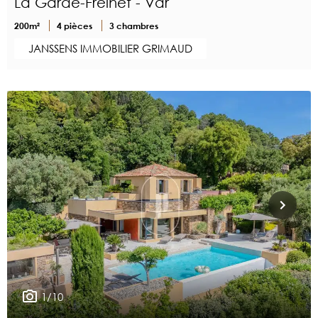
La Garde-Freinet - Var
200m²
4 pièces
3 chambres
JANSSENS IMMOBILIER GRIMAUD
1/10