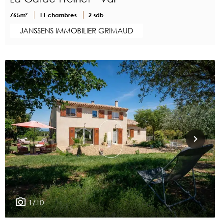
765m²
11 chambres
2 sdb
JANSSENS IMMOBILIER GRIMAUD
1/10