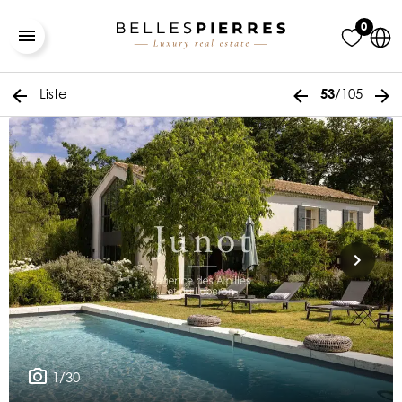
0
Liste
/105
53
1/30