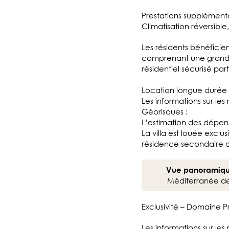
Prestations supplémenta
Climatisation réversible,
Les résidents bénéfici
comprenant une grande
résidentiel sécurisé par
Location longue durée 1
Les informations sur les
Géorisques :
L’estimation des dépens
La villa est louée excl
résidence secondaire o
Vue panoramiq
Méditerranée depu
Exclusivité – Domaine P
Les informations sur les