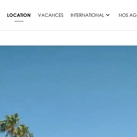
VACANCES
INTERNATIONAL
NOS AG
LOCATION
France
Maurice
Monaco
Maroc
Espagne
Etats-unis
Suisse
Tous les pays