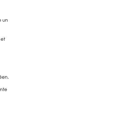
e un
 et
néen.
ente