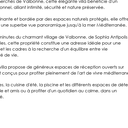
echerchés de Valbonne, cette élégante villa bénéficie d'un
nel, alliant intimité, sécurité et nature préservée.
inante et bordée par des espaces naturels protégés, elle offr
 une superbe vue panoramique jusqu'à la mer Méditerranée.
inutes du charmant village de Valbonne, de Sophia Antipolis
les, cette propriété constitue une adresse idéale pour une
 et les cadres à la recherche d'un équilibre entre vie
té de vie.
 villa propose de généreux espaces de réception ouverts sur
nt conçus pour profiter pleinement de l'art de vivre méditerra
, la cuisine d'été, la piscine et les différents espaces de dét
lle et amis ou à profiter d'un quotidien au calme, dans un
é.