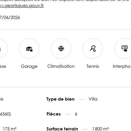
w.georisques.gouv.fr
27/06/2026
sse
Garage
Climatisation
Tennis
Interph
is
Villa
Type de bien
6560)
6
Pièces
175 m²
1 800 m²
Surface terrain