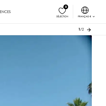
0
ENCES
FRANÇAIS €
SÉLECTION
/2
1