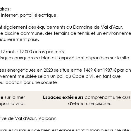
ires :
 internet, portail électrique.
ent également des équipements du Domaine de Val d'Azur,
 piscine commune, des terrains de tennis et un environneme
ticulièrement prisé.
2 mois : 12 000 euros par mois
 risques auxquels ce bien est exposé sont disponibles sur le site
es énergétiques en 2023 se situe entre 1469 € et 1987 € par an
usivement meublée selon un bail du Code civil, en tant que
u location par une société
sur la mer
comprenant une cuis
ue
Espaces extérieurs
is la villa.
d'été et une piscine.
rivé de Val d'Azur, Valbonn
 risques auxquels ce bien est exposé sont disponibles sur le site