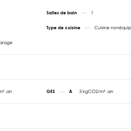
1
Salles de bain
Cuisine nonéqui
Type de cuisine
arage
m² .an
3 kgCO2/m² .an
GES
A