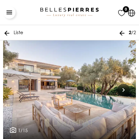
0
Liste
/2
2
1/15