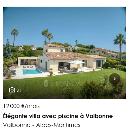
21
12 000 €/mois
1
Élégante villa avec piscine à Valbonne
Valbonne - Alpes-Maritimes
S