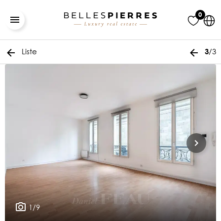
0
Liste
/3
3
1/9