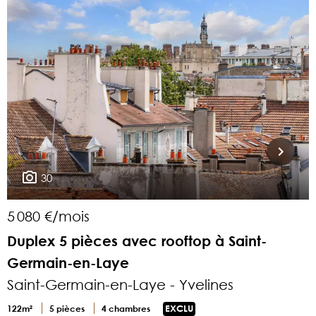
30
5 080 €/mois
4
Duplex 5 pièces avec rooftop à Saint-
Germain-en-Laye
r
Saint-Germain-en-Laye - Yvelines
1
122m²
5 pièces
4 chambres
EXCLU