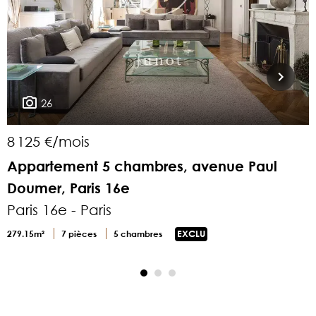
26
8 125 €/mois
3
Appartement 5 chambres, avenue Paul
Doumer, Paris 16e
P
Paris 16e - Paris
8
279.15m²
7 pièces
5 chambres
EXCLU