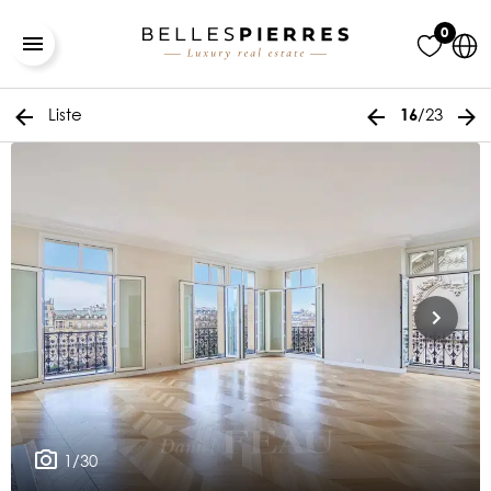
0
Liste
/23
16
1/30