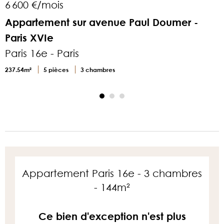
6 600 €/mois
4
Appartement sur avenue Paul Doumer -
Paris XVIe
Paris 16e - Paris
P
237.54m²
5 pièces
3 chambres
1
Appartement Paris 16e - 3 chambres
- 144m²
Ce bien d'exception n'est plus