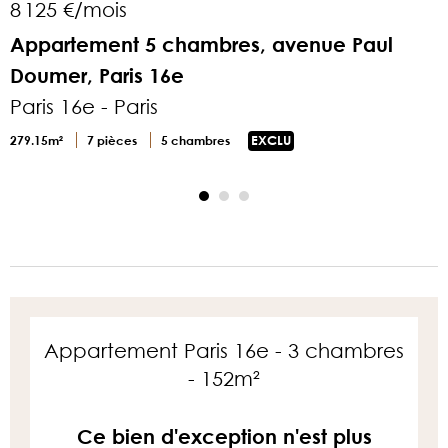
8 125 €/mois
3
Appartement 5 chambres, avenue Paul
Doumer, Paris 16e
P
Paris 16e - Paris
8
279.15m²
7 pièces
5 chambres
EXCLU
Appartement Paris 16e - 3 chambres
- 152m²
Ce bien d'exception n'est plus