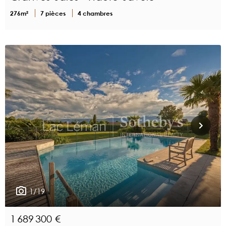
276m²
7 pièces
4 chambres
1/19
1 689 300 €