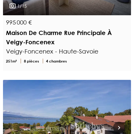
1/15
995 000 €
Maison De Charme Rue Principale À
Veigy-Foncenex
Veigy-Foncenex - Haute-Savoie
251m²
8 pièces
4 chambres