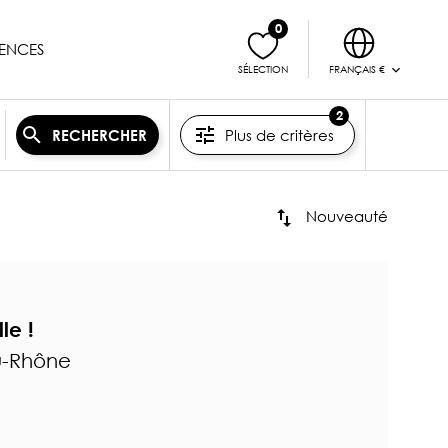
0
ENCES
FRANÇAIS €
SÉLECTION
2
Plus de critères
RECHERCHER
Nouveauté
le !
u-Rhône