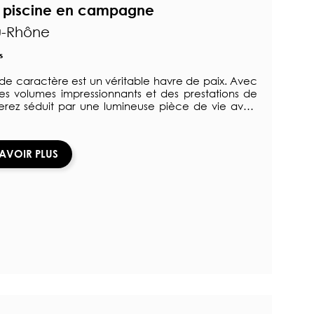
c piscine en campagne
u-Rhône
s
a de caractère est un véritable havre de paix. Avec
des volumes impressionnants et des prestations de
 serez séduit par une lumineuse pièce de vie avec
te salon. Le rez-de-chaussée comprend une suite
et dressing. À l'étage, découvrez une spacieuse
conde suite. Deux chambres supplémentaires avec
SAVOIR PLUS
tre sont également aménagées. L'extérieur se
ant, avec une grande terrasse, piscine, bar-l […]
 >>