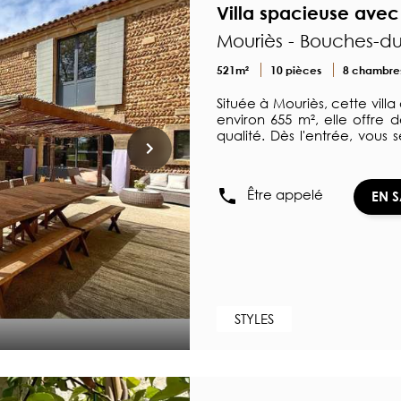
Villa spacieuse ave
Mouriès - Bouches-d
521m²
10 pièces
8 chambre
Située à Mouriès, cette vill
environ 655 m², elle offre 
qualité. Dès l'entrée, vous
cuisine ouverte et un vas
avec baignoire, buanderie 
suite parentale et une se
Être appelé
EN 
accès à un espace bien-ê
révèle tout aussi accueill
Découvrir le bien immobilier
STYLES