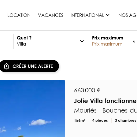
LOCATION
VACANCES
INTERNATIONAL
NOS AG
Quoi ?
Prix maximum
€
France
Maurice
Monaco
CRÉER UNE ALERTE
Maroc
Espagne
Etats-unis
663 000 €
Suisse
Jolie Villa fonctionnel
Tous les pays
Mouriès - Bouches-d
156m²
4 pièces
3 chambres