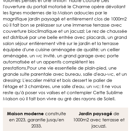
volumes pensés et une finition "haute couture"Dès
l'ouverture du portail motorisé le Charme opère dévoilant
les lignes modernes de la Maison adoucies par le
magnifique jardin paysagé et entièrement clos de 1000m2
où il fait bon se prélasser sur une immense terrasse avec
couverture bioclimatique et un jacuzzi; Le rez de chaussée
est distribué par une belle entrée avec placards, un grand
salon séjour entièrement vitré sur le jardin et la terrasse
équipée d'une cuisine aménagée de qualité; un cellier
aménagée, un wc invité, un grand garage avec porte
automatisée et un appentis complètent les
prestations,Pour une vie essentielle de plain-pied, une
grande suite parentale avec bureau, salle d'eau-wc, et un
dressing; L'escalier métal et bois dessert le palier de
l'étage et 3 chambres, une salle d'eau, un wc; Il ne vous
reste qu'à poser vos valises et contempler Cette Sublime
Maison où il fait bon vivre au gré des rayons de Soleil.
construite
de
Maison moderne
Jardin paysagé
en 2023, garantie jusqu'en
1000m2 avec terrasse et
2033.
jacuzzi.