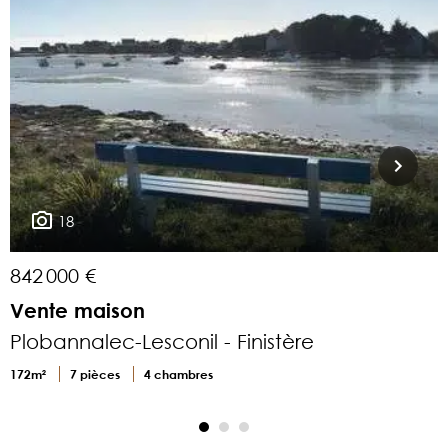
18
842 000 €
8
Vente maison
Plobannalec-Lesconil - Finistère
P
172m²
7 pièces
4 chambres
1