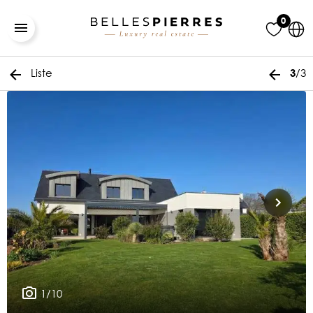
0
Liste
/3
3
1/10