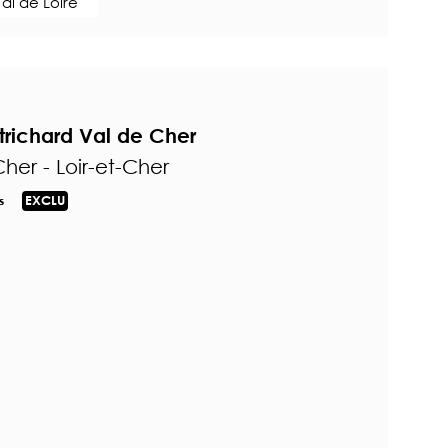
al de Loire
trichard Val de Cher
her - Loir-et-Cher
s
EXCLU