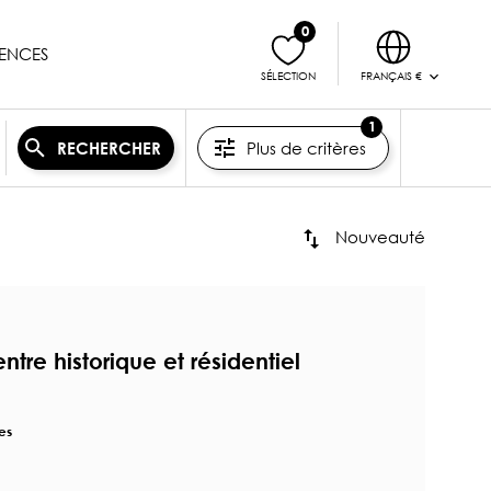
0
ENCES
FRANÇAIS €
SÉLECTION
1
Plus de critères
RECHERCHER
Nouveauté
re historique et résidentiel
es