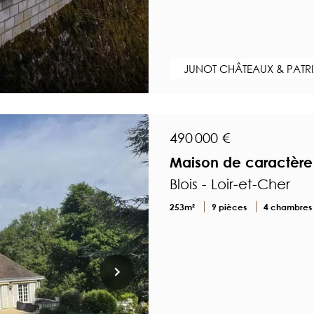
JUNOT CHÂTEAUX & PATR
490 000 €
Maison de caractère 
Blois - Loir-et-Cher
253m²
9 pièces
4 chambres