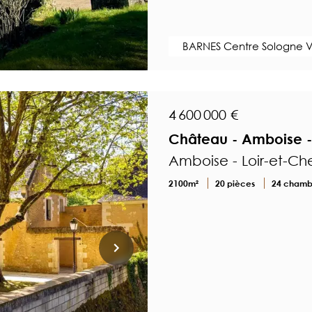
BARNES Centre Sologne V
4 600 000 €
Château - Amboise - 
Amboise - Loir-et-Ch
2100m²
20 pièces
24 chamb