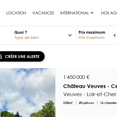
LOCATION
VACANCES
INTERNATIONAL
NOS AG
Quoi ?
Prix maximum
€
France
Maurice
Monaco
CRÉER UNE ALERTE
Maroc
Espagne
Etats-unis
1 450 000 €
Suisse
Château Veuves - Cent
Tous les pays
Veuves - Loir-et-Cher
558m²
20 pièces
16 chambr