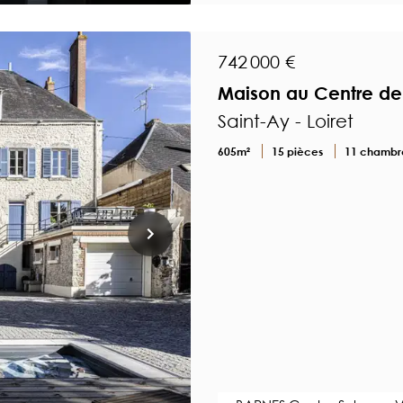
742 000 €
Maison au Centre de 
Saint-Ay - Loiret
605m²
15 pièces
11 chambr