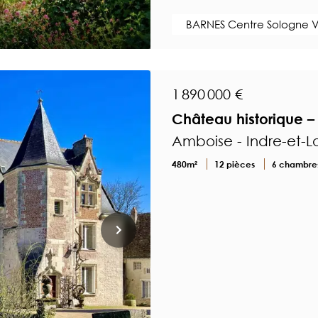
BARNES Centre Sologne V
1 890 000 €
Château historique 
Amboise - Indre-et-Lo
480m²
12 pièces
6 chambre