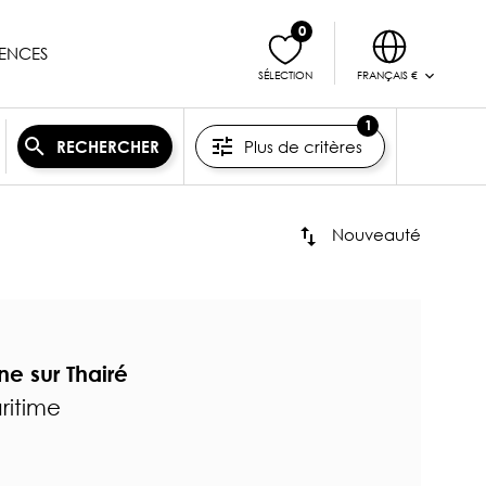
0
ENCES
FRANÇAIS €
SÉLECTION
1
Plus de critères
RECHERCHER
Nouveauté
e sur Thairé
ritime