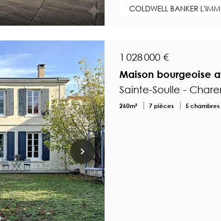
COLDWELL BANKER L'IMMO
1 028 000 €
Maison bourgeoise av
Sainte-Soulle - Char
260m²
7 pièces
5 chambres