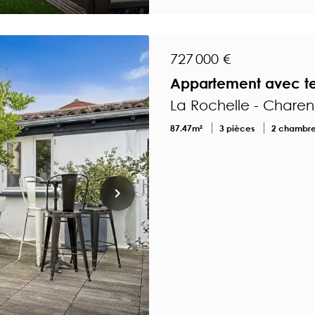
727 000 €
Appartement avec ter
La Rochelle - Charen
87.47m²
3 pièces
2 chambr