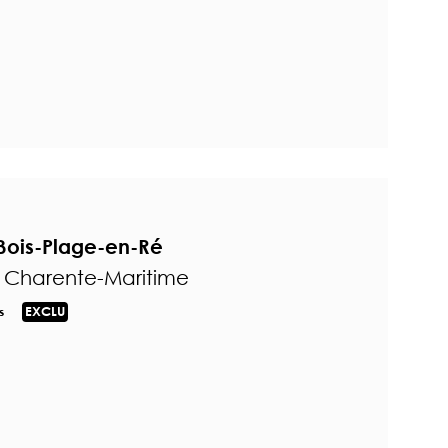
Bois-Plage-en-Ré
- Charente-Maritime
s
EXCLU