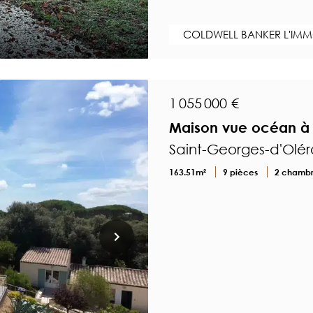
COLDWELL BANKER L'IMMO
1 055 000 €
Maison vue océan à 
Saint-Georges-d'Olér
163.51m²
9 pièces
2 chamb