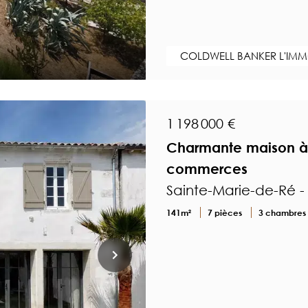
COLDWELL BANKER L'IMMO
1 198 000 €
Charmante maison à 
commerces
Sainte-Marie-de-Ré 
141m²
7 pièces
3 chambres