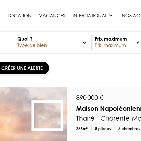
LOCATION
VACANCES
INTERNATIONAL
NOS AG
Quoi ?
Prix maximum
€
France
Maurice
Monaco
CRÉER UNE ALERTE
Maroc
Espagne
Etats-unis
890 000 €
Suisse
Maison Napoléonienn
Tous les pays
Thairé - Charente-Ma
235m²
8 pièces
5 chambres