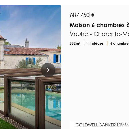
687 750 €
Maison 6 chambres à
Vouhé - Charente-Ma
332m²
11 pièces
6 chambre
COLDWELL BANKER L'IMMO