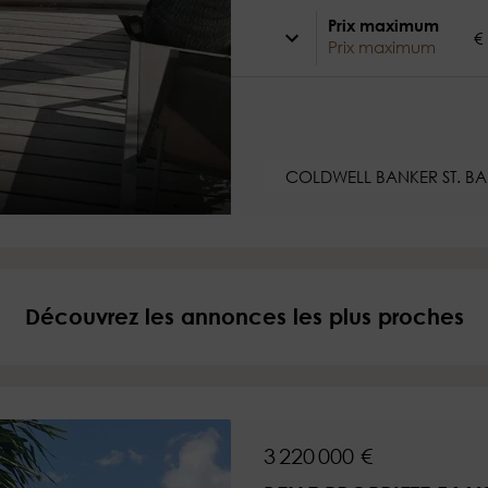
Quoi ?
Prix maximum
€
France
COLDWELL BANKER ST. BA
Maurice
Monaco
Maroc
Espagne
Découvrez les annonces les plus proches
Etats-unis
Suisse
Tous les pays
3 220 000 €