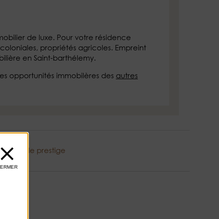
obilier de luxe. Pour votre résidence
coloniales, propriétés agricoles. Empreint
ilière en Saint-barthélemy.
les opportunités immobilères des
autres
obilier de prestige
FERMER