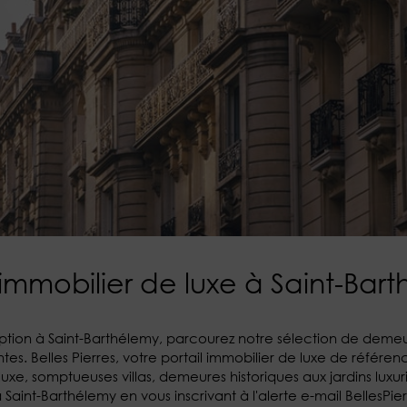
 immobilier de luxe à Saint-Bar
ption à Saint-Barthélemy, parcourez notre sélection de deme
es. Belles Pierres, votre portail immobilier de luxe de référ
uxe, somptueuses villas, demeures historiques aux jardins lux
aint-Barthélemy en vous inscrivant à l'alerte e-mail BellesPier