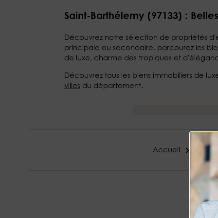
Saint-Barthélemy (97133) : Bel
Découvrez notre sélection de propriétés d'
principale ou secondaire, parcourez les bien
de luxe, charme des tropiques et d'éléganc
Découvrez tous les biens immobiliers de lu
villes
du département.
Accueil
Vente