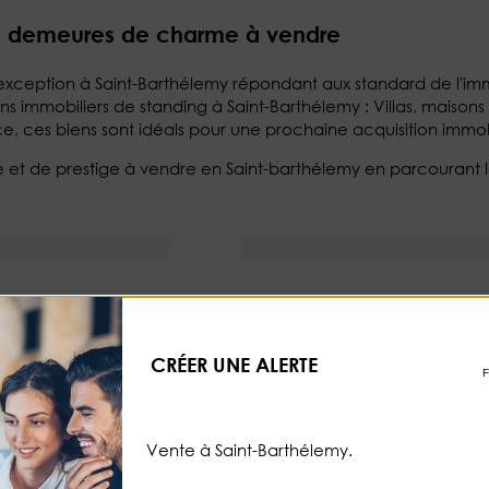
les demeures de charme à vendre
exception à Saint-Barthélemy répondant aux standard de l'imm
s immobiliers de standing à Saint-Barthélemy : Villas, maisons 
e, ces biens sont idéals pour une prochaine acquisition immob
xe et de prestige à vendre en Saint-barthélemy en parcourant 
Outre-mer
Saint-barthélemy
Saint-Barthélemy
Imm
CRÉER UNE ALERTE
Vente à Saint-Barthélemy.
Suivez