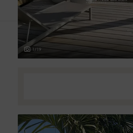
Pays
Où ?
1/19