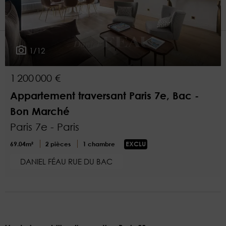
1
Plus de critères
1/12
1 200 000 €
Appartement traversant Paris 7e, Bac -
Bon Marché
Paris 7e - Paris
69.04m²
2 pièces
1 chambre
EXCLU
DANIEL FÉAU RUE DU BAC