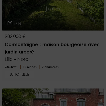
1
Plus de critères
1/16
982 000 €
Cormontaigne : maison bourgeoise avec
jardin arboré
Lille - Nord
236.42m²
10 pièces
7 chambres
JUNOT LILLE