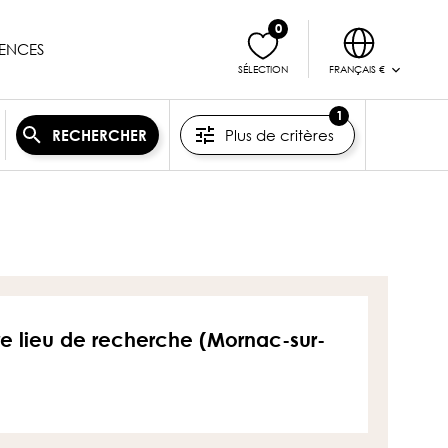
0
ENCES
FRANÇAIS €
SÉLECTION
1
Plus de critères
RECHERCHER
tre lieu de recherche (Mornac-sur-