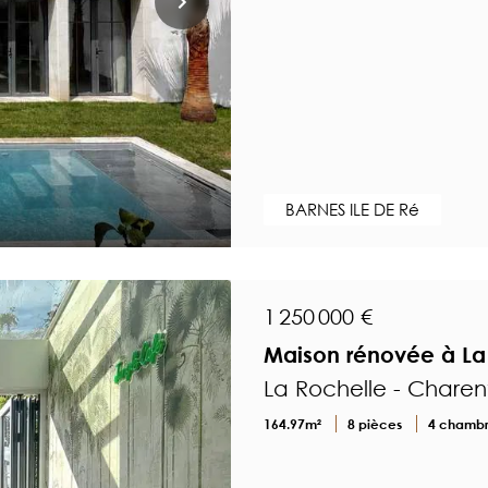
BARNES ILE DE Ré
1 250 000 €
Maison rénovée à La
La Rochelle - Charen
164.97m²
8 pièces
4 chamb