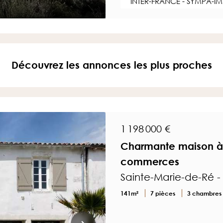
INTER-FRANCE - SYMPA-I
Découvrez les annonces les plus proches
1 198 000 €
Charmante maison à 
commerces
Sainte-Marie-de-Ré 
141m²
7 pièces
3 chambres