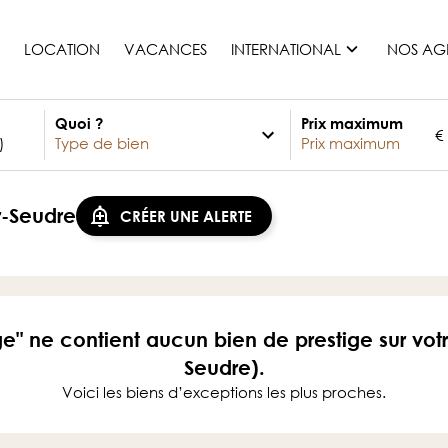
LOCATION
VACANCES
INTERNATIONAL
NOS AG
Quoi ?
Prix maximum
€
France
Maurice
Monaco
-Seudre
CRÉER UNE ALERTE
Maroc
Espagne
Etats-unis
Suisse
ge" ne contient aucun bien de prestige sur vo
Tous les pays
Seudre).
Voici les biens d’exceptions les plus proches.