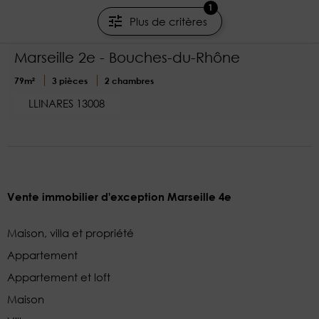
1
590 000 €
Plus de critères
Appartement t3 avec terrasse à joliette
Marseille 2e - Bouches-du-Rhône
79m²
3 pièces
2 chambres
LLINARES 13008
Vente immobilier d'exception Marseille 4e
Maison, villa et propriété
Appartement
Appartement et loft
Maison