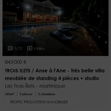
1
Plus de critères
1/12
Vidéo
843 000 €
TROIS ILETS / Anse à l'Ane - Très belle villa
meublée de standing 4 pièces + studio
Les Trois-Îlets - Martinique
125m²
5 pièces
5 chambres
TROPIC PROMOTION IMMOBILIER