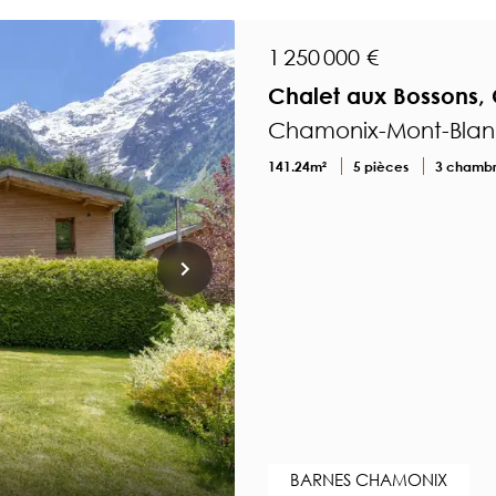
1 250 000 €
Chalet aux Bossons,
Chamonix-Mont-Blan
141.24m²
5 pièces
3 chamb
BARNES CHAMONIX