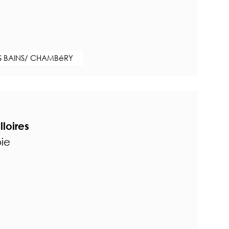
S BAINS/ CHAMBéRY
lloires
oie