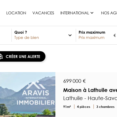
LOCATION
VACANCES
INTERNATIONAL
NOS AG
Quoi ?
Prix maximum
€
France
Maurice
Monaco
CRÉER UNE ALERTE
Maroc
Espagne
Etats-unis
699 000 €
Suisse
Maison à Lathuile av
Tous les pays
Lathuile - Haute-Sav
91m²
4 pièces
3 chambres