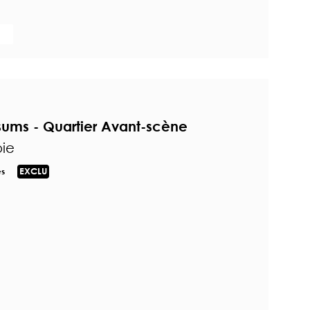
sums - Quartier Avant-scène
ie
es
EXCLU