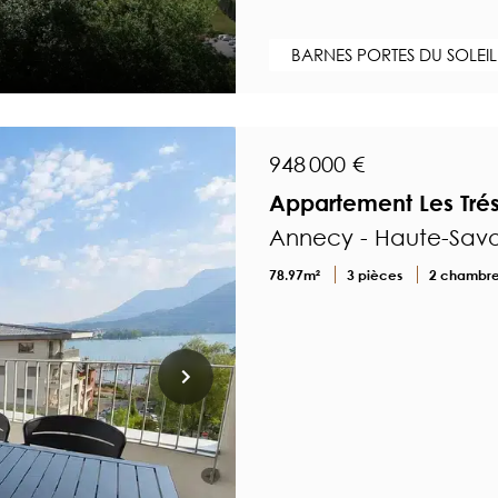
BARNES PORTES DU SOLEIL
948 000 €
Appartement Les Tré
Annecy - Haute-Savo
78.97m²
3 pièces
2 chambr