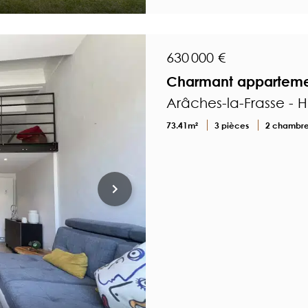
630 000 €
Charmant appartement
Arâches-la-Frasse - 
73.41m²
3 pièces
2 chambr