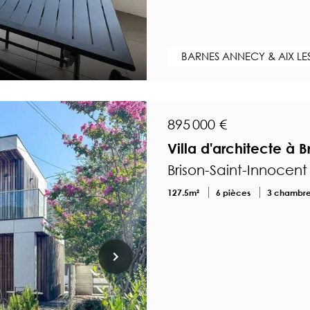
BARNES ANNECY & AIX LE
895 000 €
Villa d'architecte à 
Brison-Saint-Innocent
127.5m²
6 pièces
3 chambr