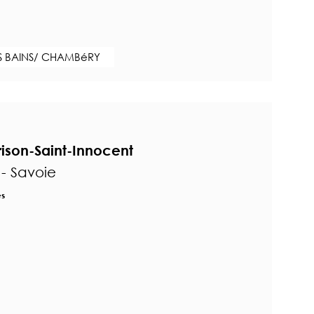
S BAINS/ CHAMBéRY
Brison-Saint-Innocent
 - Savoie
es