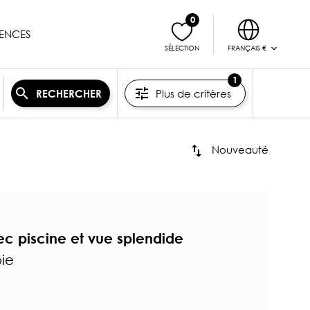
0
ENCES
FRANÇAIS €
SÉLECTION
1
Plus de critères
RECHERCHER
Nouveauté
ec piscine et vue splendide
oie