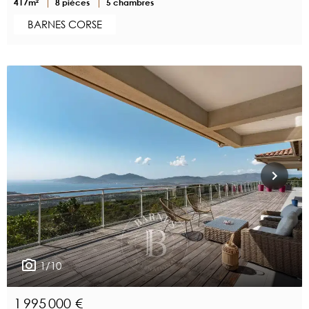
417m²
8 pièces
5 chambres
BARNES CORSE
1/10
1 995 000 €