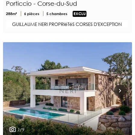
Porticcio - Corse-du-Sud
288m²
6 pièces
5 chambres
EXCLU
GUILLAUME NERI PROPRIéTéS CORSES D'EXCEPTION
1/9