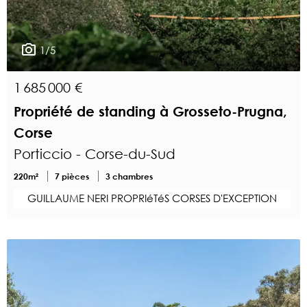
1/5
1 685 000 €
Propriété de standing à Grosseto-Prugna,
Corse
Porticcio - Corse-du-Sud
220m²
7 pièces
3 chambres
GUILLAUME NERI PROPRIéTéS CORSES D'EXCEPTION