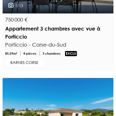
1/13
750 000 €
Appartement 3 chambres avec vue à
Porticcio
Porticcio - Corse-du-Sud
85.59m²
4 pièces
3 chambres
EXCLU
BARNES CORSE