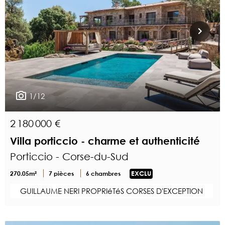
1/12
2 180 000 €
Villa porticcio - charme et authenticité
Porticcio - Corse-du-Sud
270.05m²
7 pièces
6 chambres
EXCLU
GUILLAUME NERI PROPRIéTéS CORSES D'EXCEPTION