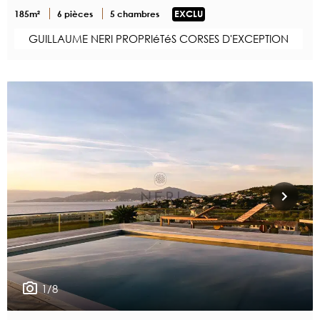
185m²
6 pièces
5 chambres
EXCLU
GUILLAUME NERI PROPRIéTéS CORSES D'EXCEPTION
1/8