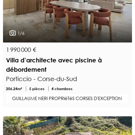
1/6
1 990 000 €
Villa d’architecte avec piscine à
débordement
Porticcio - Corse-du-Sud
206.24m²
5 pièces
4 chambres
GUILLAUME NERI PROPRIéTéS CORSES D'EXCEPTION