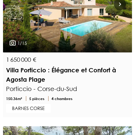
1/15
1 650 000 €
Villa Porticcio : Élégance et Confort à
Agosta Plage
Porticcio - Corse-du-Sud
150.36m²
5 pièces
4 chambres
BARNES CORSE