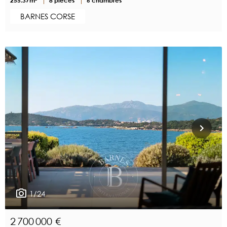
255.37m²
8 pièces
6 chambres
BARNES CORSE
1/24
2 700 000 €