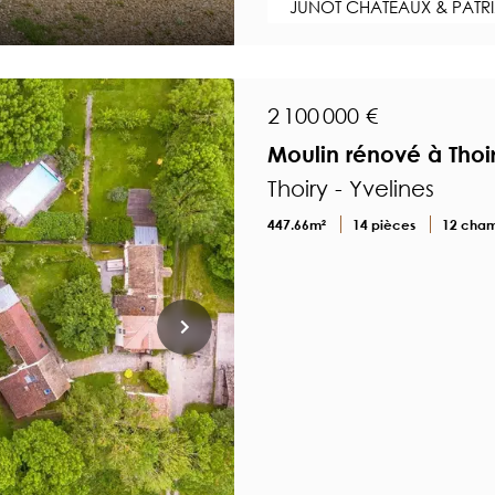
JUNOT CHÂTEAUX & PATR
2 100 000 €
Moulin rénové à Thoi
Thoiry - Yvelines
447.66m²
14 pièces
12 cha