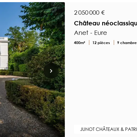
2 050 000 €
Château néoclassique
Anet - Eure
400m²
12 pièces
9 chambre
JUNOT CHÂTEAUX & PATR