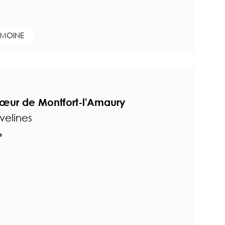
IMOINE
 cœur de Montfort-l'Amaury
velines
s