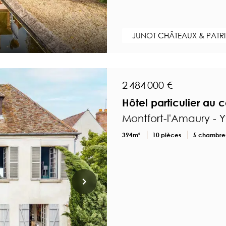
JUNOT CHÂTEAUX & PATR
2 484 000 €
Hôtel particulier au
Montfort-l'Amaury - Y
394m²
10 pièces
5 chambre