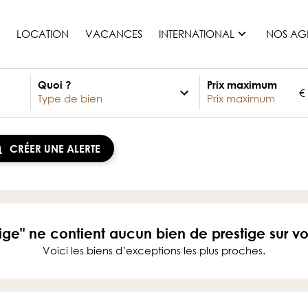
LOCATION
VACANCES
INTERNATIONAL
NOS AG
Quoi ?
Prix maximum
€
France
Maurice
Monaco
CRÉER UNE ALERTE
Maroc
Espagne
Etats-unis
Suisse
ige" ne contient aucun bien de prestige sur v
Tous les pays
Voici les biens d’exceptions les plus proches.