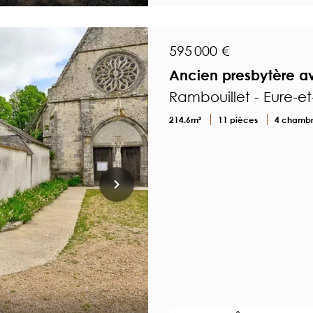
595 000 €
Ancien presbytère av
Rambouillet - Eure-et-
214.6m²
11 pièces
4 chamb