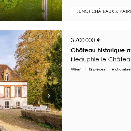
JUNOT CHÂTEAUX & PATR
3 700 000 €
Château historique 
Neauphle-le-Château
446m²
12 pièces
6 chambre