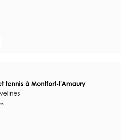
t tennis à Montfort-l'Amaury
velines
es