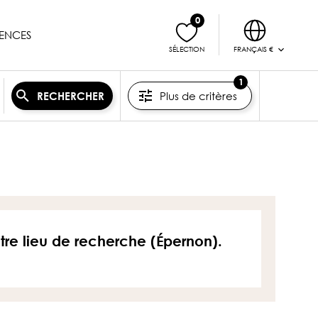
0
ENCES
FRANÇAIS €
SÉLECTION
1
Plus de critères
RECHERCHER
otre lieu de recherche (Épernon).