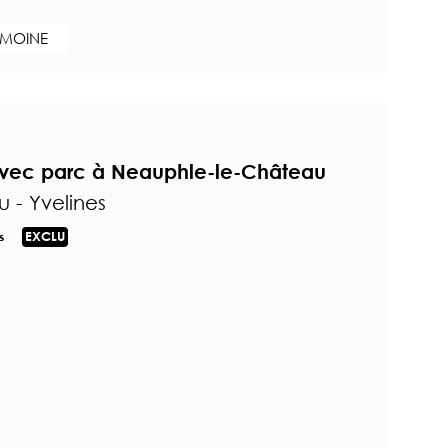
IMOINE
avec parc à Neauphle-le-Château
 - Yvelines
s
EXCLU