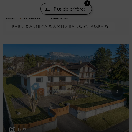
1
Annecy - Haute-Savoie
Plus de critères
580m²
16 pièces
7 chambres
BARNES ANNECY & AIX LES BAINS/ CHAMBéRY
1/23