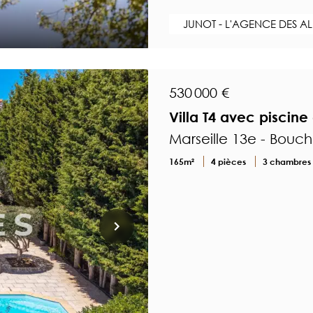
JUNOT - L'AGENCE DES AL
530 000 €
Villa T4 avec piscine
Marseille 13e - Bouc
165m²
4 pièces
3 chambres