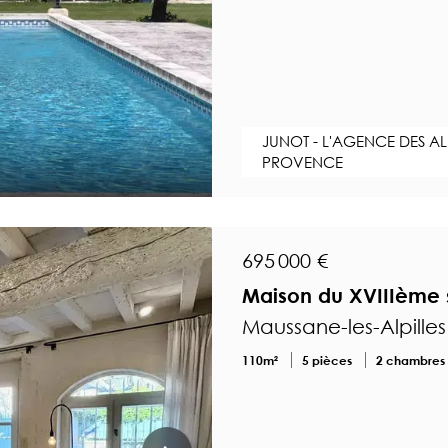
JUNOT - L'AGENCE DES AL
PROVENCE
695 000 €
Maison du XVIIIème s
Maussane-les-Alpille
110m²
5 pièces
2 chambres