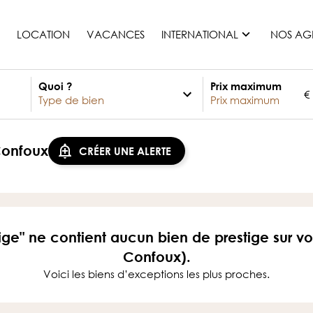
LOCATION
VACANCES
INTERNATIONAL
NOS AG
Quoi ?
Prix maximum
€
France
Maurice
Monaco
Confoux
CRÉER UNE ALERTE
Maroc
Espagne
Etats-unis
Suisse
ige" ne contient aucun bien de prestige sur vo
Tous les pays
Confoux).
Voici les biens d’exceptions les plus proches.