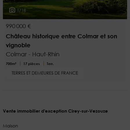
1
Plus de critères
1/18
990 000 €
Château historique entre Colmar et son
vignoble
Colmar - Haut-Rhin
700m²
17 pièces
Terr.
TERRES ET DEMEURES DE FRANCE
Vente immobilier d'exception Cirey-sur-Vezouze
Maison