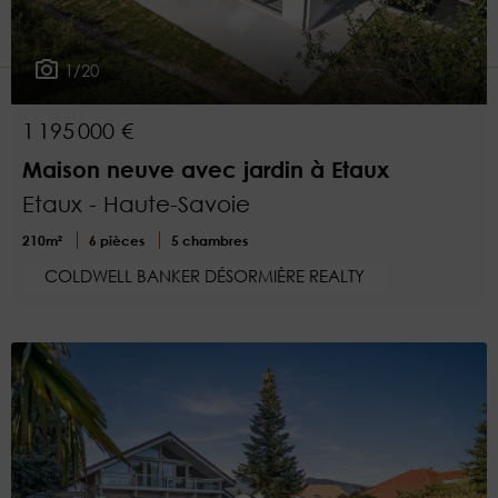
1
Plus de critères
1/20
1 195 000 €
Maison neuve avec jardin à Etaux
Etaux - Haute-Savoie
210m²
6 pièces
5 chambres
COLDWELL BANKER DÉSORMIÈRE REALTY