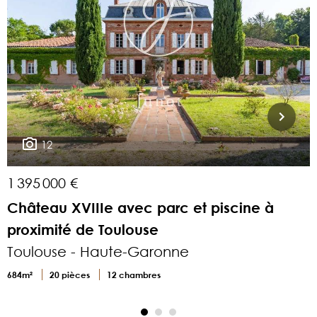
12
1 395 000 €
7
Château XVIIIe avec parc et piscine à
proximité de Toulouse
Toulouse - Haute-Garonne
4
684m²
20 pièces
12 chambres