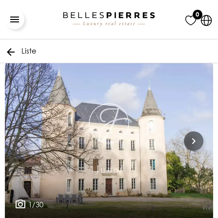
0
Liste
1/30