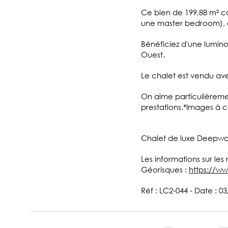
Ce bien de 199,88 m² co
une master bedroom), ai
Bénéficiez d'une luminos
Ouest.
Le chalet est vendu av
On aime particulièremen
prestations.*Images à c
Chalet de luxe Deepwa
Les informations sur les
Géorisques :
https://ww
Réf : LC2-044 - Date : 0