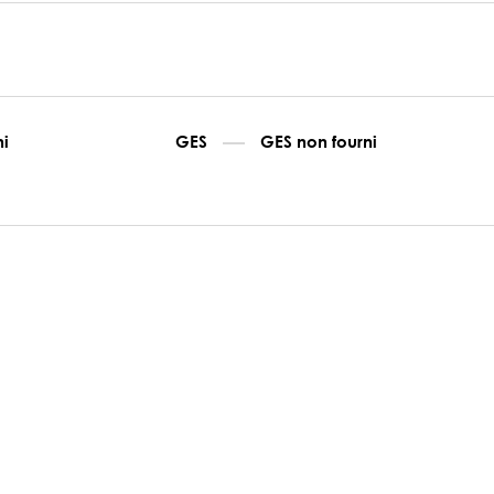
ni
GES
GES non fourni