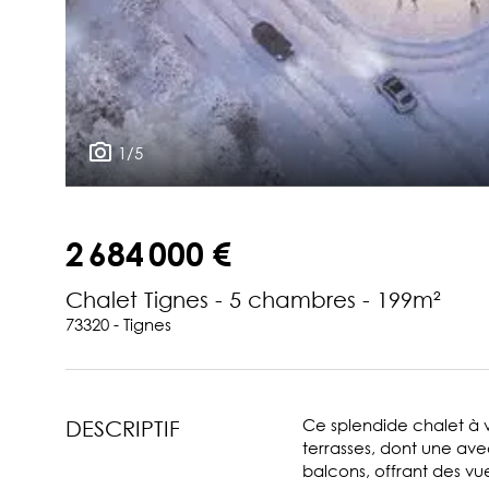
1/5
2 684 000 €
Chalet Tignes - 5 chambres - 199m²
73320 - Tignes
Ce splendide chalet à 
DESCRIPTIF
terrasses, dont une avec
balcons, offrant des vu