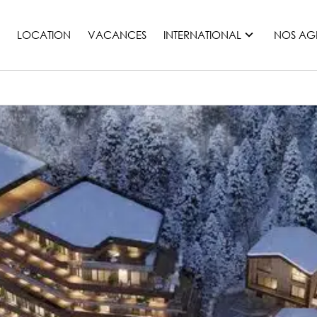
LOCATION
VACANCES
INTERNATIONAL
NOS AG
France
Maurice
Monaco
Maroc
Espagne
Etats-unis
Suisse
Tous les pays