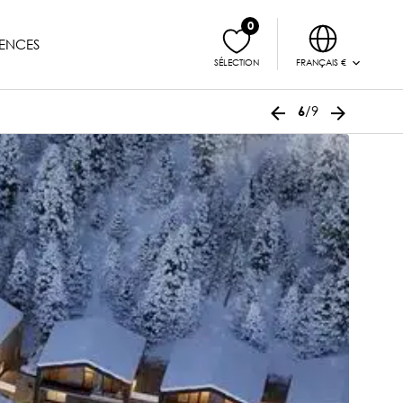
0
ENCES
FRANÇAIS €
SÉLECTION
/9
6