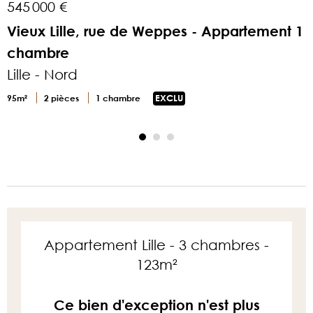
545 000 €
8
Vieux Lille, rue de Weppes - Appartement 1
chambre
L
Lille - Nord
L
2
95m²
2 pièces
1 chambre
EXCLU
Appartement Lille - 3 chambres -
123m²
Ce bien d'exception n'est plus