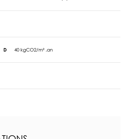
40 kgCO2/m² .an
D
TIONS