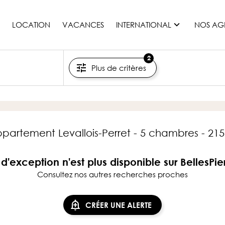
LOCATION
VACANCES
INTERNATIONAL
NOS AG
2
Plus de critères
France
Maurice
Monaco
Maroc
Espagne
partement Levallois-Perret - 5 chambres - 21
Etats-unis
Suisse
d'exception n'est plus disponible sur BellesPi
Consultez nos autres recherches proches
Tous les pays
CRÉER UNE ALERTE