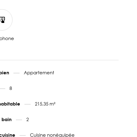
rphone
Appartement
 bien
8
215,35 m²
habitable
2
e bain
Cuisine nonéquipée
cuisine