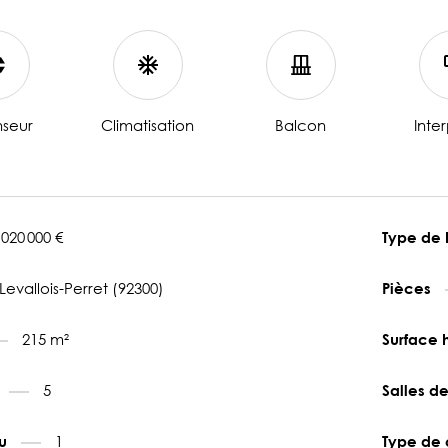
seur
Climatisation
Balcon
Inte
 020 000 €
Type de
Levallois-Perret (92300)
Pièces
215 m²
Surface 
5
Salles d
1
au
Type de 