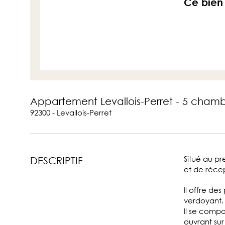
Ce bien 
Appartement Levallois-Perret - 5 chamb
92300 - Levallois-Perret
Situé au pr
DESCRIPTIF
et de récep
Il offre de
verdoyant.
Il se compo
ouvrant sur