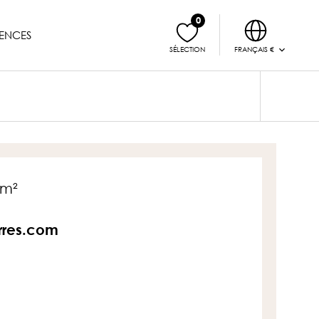
0
ENCES
FRANÇAIS €
SÉLECTION
5m²
erres.com