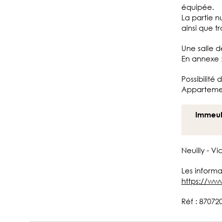
équipée.
La partie n
ainsi que t
Une salle 
En annexe 
Possibilité
Appartement
Immeub
Neuilly - V
Les informa
https://ww
Réf : 87072