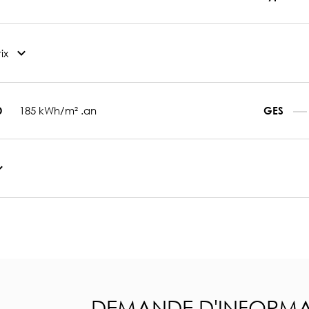
ix
185 kWh/m² .an
D
GES
DEMANDE D'INFORMA