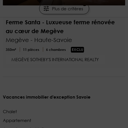
2
Plus de critères
20 000 €/semaine
Ferme Santa - Luxueuse ferme rénovée
au cœur de Megève
Megève - Haute-Savoie
350m²
11 pièces
6 chambres
EXCLU
MEGÈVE SOTHEBY'S INTERNATIONAL REALTY
Vacances immobilier d'exception Savoie
Chalet
Appartement